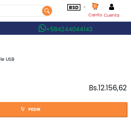
0
BSD
Carrito
Cuenta
+584244044143
le USB
Bs.
12.156,62
PEDIR