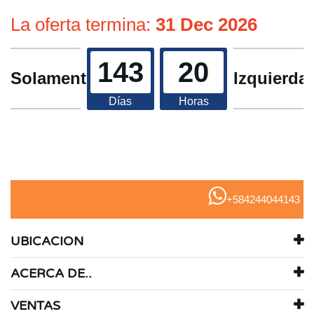
La oferta termina:
31 Dec 2026
143
20
Solamente
Izquierda
Días
Horas
+584244044143
UBICACION
ACERCA DE..
VENTAS