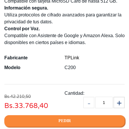
Compatible con tarjeta MicroSD Card de hasta 512 GB.
Información segura.
Utiliza protocolos de cifrado avanzados para garantizar la
privacidad de tus datos.
Control por Voz.
Compatible con Asistente de Google y Amazon Alexa. Solo
disponibles en ciertos países e idiomas.
Fabricante
TPLink
Modelo
C200
ESCRIBIR UN COMENTARIO
Cantidad:
Actualmente no hay comentarios de productos. Se el
Bs.42.210,50
primero en escribir una reseña
Bs.
33.768,40
PEDIR